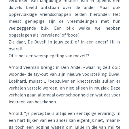
verbreken van langdurige relaties kan er opeens een
duivels beeld ontstaan over de ander. Maar ook
oppervlakkige vriendschappen leiden hieronder. Het
meest geniepige zijn de vreemdelingen met hun
veelzeggende blik. Een blik welke we hebben
opgeslagen als ‘vervelend’ of ‘boos’.
Zie daar, De Duvel! In jouw zelf, of in een ander? Hij is
overal!
Of is het een weerspiegeling van mezelf?
Arnold Veeman brengt in Den Andel –waar hij zelf ooit
woonde- de try-out van zijn nieuwe voorstelling Duvel.
Loeihard, muisstil, loepzuiver en knettervals zullen er
verhalen verteld worden, en niet alleen in muziek. Deze
verhalen gaan allemaal over schoonheid en wat dat voor
iedereen kan betekenen.
Arnold: “je perceptie is altijd een eenzijdige ervaring. In
een hart kijken van een ander kan eigenlijk niet, maar ik
ga toch een poging wagen om jullie in die van mij te