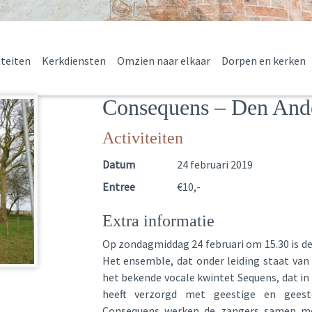
iteiten
Kerkdiensten
Omzien naar elkaar
Dorpen en kerken
Consequens – Den And
Activiteiten
Datum
24 februari 2019
Entree
€10,-
Extra informatie
Op zondagmiddag 24 februari om 15.30 is d
Het ensemble, dat onder leiding staat van
het bekende vocale kwintet Sequens, dat in z
heeft verzorgd met geestige en geestel
Consequens werken de zangers samen me