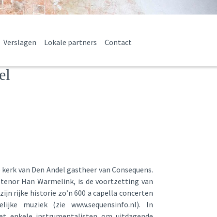
Verslagen
Lokale partners
Contact
el
e kerk van Den Andel gastheer van Consequens.
 tenor Han Warmelink, is de voortzetting van
ijn rijke historie zo’n 600 a capella concerten
ijke muziek (zie www.sequensinfo.nl). In
t enkele instrumentalisten om uitdagende