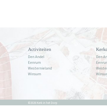
Activiteiten
Kerkd
Den Andel
Den An
Eenrum
Eenru
Westernieland
Weste
Winsum
Winsu
©2026 Kerk in het Dorp