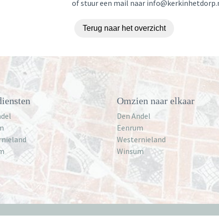
of stuur een mail naar info@kerkinhetdorp.n
Terug naar het overzicht
iensten
Omzien naar elkaar
del
Den Andel
m
Eenrum
rnieland
Westernieland
m
Winsum