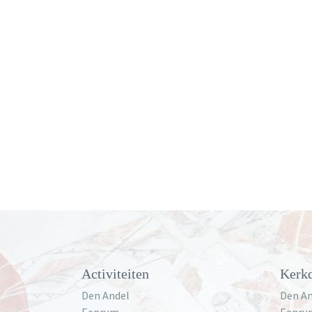
Activiteiten
Kerkd
Den Andel
Den An