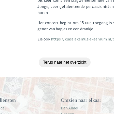
Dit keer komt een slagwerkensemble van h
Jonge, zeer getalenteerde percussionisten
horen.
Het concert begint om 15 uur, toegang is 
genot van hapjes en een drankje.
Zie ook
https://klassiekemuziekeenrum.nl/
Terug naar het overzicht
iensten
Omzien naar elkaar
del
Den Andel