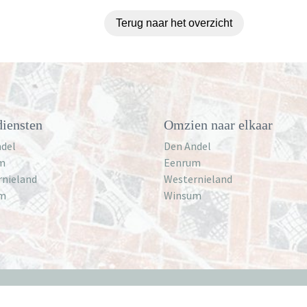
Terug naar het overzicht
iensten
Omzien naar elkaar
del
Den Andel
m
Eenrum
rnieland
Westernieland
m
Winsum