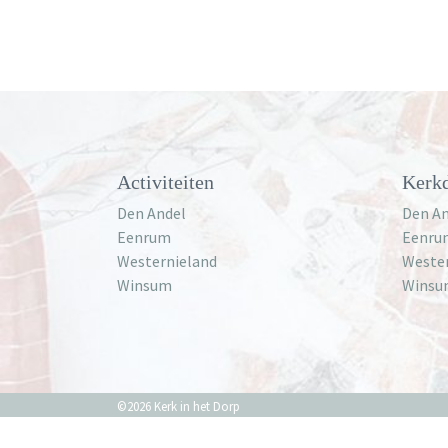
Activiteiten
Kerkd
Den Andel
Den An
Eenrum
Eenru
Westernieland
Weste
Winsum
Winsu
©2026 Kerk in het Dorp