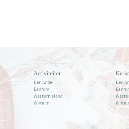
Activiteiten
Kerkd
Den Andel
Den An
Eenrum
Eenru
Westernieland
Weste
Winsum
Winsu