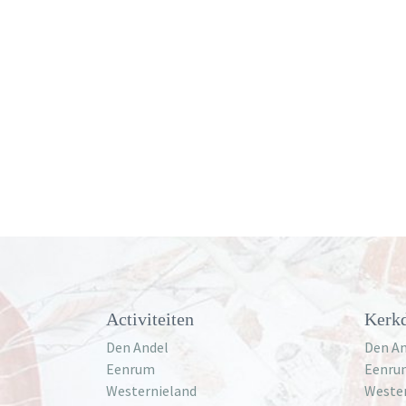
Activiteiten
Kerkd
Den Andel
Den An
Eenrum
Eenru
Westernieland
Weste