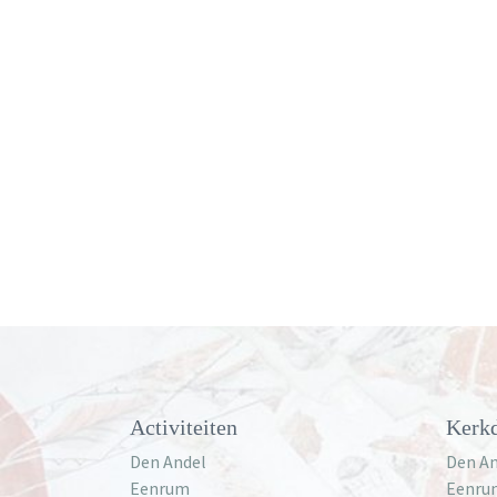
Activiteiten
Kerkd
Den Andel
Den An
Eenrum
Eenru