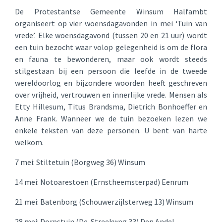
De Protestantse Gemeente Winsum Halfambt
organiseert op vier woensdagavonden in mei ‘Tuin van
vrede’. Elke woensdagavond (tussen 20 en 21 uur) wordt
een tuin bezocht waar volop gelegenheid is om de flora
en fauna te bewonderen, maar ook wordt steeds
stilgestaan bij een persoon die leefde in de tweede
wereldoorlog en bijzondere woorden heeft geschreven
over vrijheid, vertrouwen en innerlijke vrede. Mensen als
Etty Hillesum, Titus Brandsma, Dietrich Bonhoeffer en
Anne Frank. Wanneer we de tuin bezoeken lezen we
enkele teksten van deze personen. U bent van harte
welkom.
7 mei: Stiltetuin (Borgweg 36) Winsum
14 mei: Notoarestoen (Ernstheemsterpad) Eenrum
21 mei: Batenborg (Schouwerzijlsterweg 13) Winsum
28 mei: Dorpstuin (De Streekweg 33) Den Andel