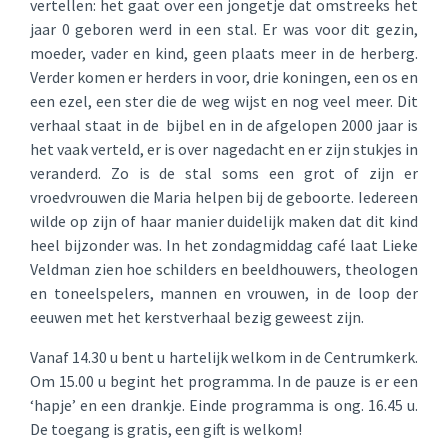
vertellen: het gaat over een jongetje dat omstreeks het
jaar 0 geboren werd in een stal. Er was voor dit gezin,
moeder, vader en kind, geen plaats meer in de herberg.
Verder komen er herders in voor, drie koningen, een os en
een ezel, een ster die de weg wijst en nog veel meer. Dit
verhaal staat in de bijbel en in de afgelopen 2000 jaar is
het vaak verteld, er is over nagedacht en er zijn stukjes in
veranderd. Zo is de stal soms een grot of zijn er
vroedvrouwen die Maria helpen bij de geboorte. Iedereen
wilde op zijn of haar manier duidelijk maken dat dit kind
heel bijzonder was. In het zondagmiddag café laat Lieke
Veldman zien hoe schilders en beeldhouwers, theologen
en toneelspelers, mannen en vrouwen, in de loop der
eeuwen met het kerstverhaal bezig geweest zijn.
Vanaf 14.30 u bent u hartelijk welkom in de Centrumkerk.
Om 15.00 u begint het programma. In de pauze is er een
‘hapje’ en een drankje. Einde programma is ong. 16.45 u.
De toegang is gratis, een gift is welkom!