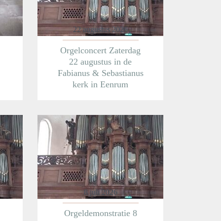
22 augustus 2026
Orgelconcert Zaterdag
22 augustus in de
Fabianus & Sebastianus
kerk in Eenrum
Meer informatie
8 juli 2026
Orgeldemonstratie 8