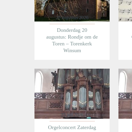
20 augustus 2026
Donderdag 20
augustus: Rondje om de
Toren – Torenkerk
Winsum
Meer informatie
25 juli 2026
Orgelconcert Zaterdag