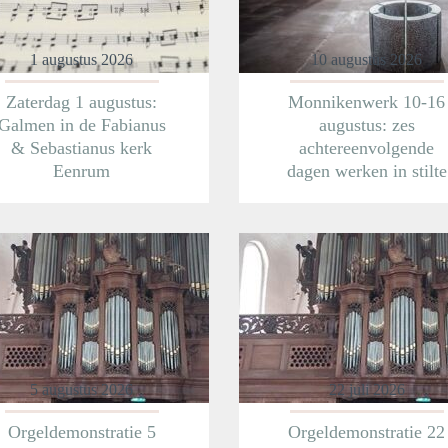
1 augustus 2026
10 augustus 2026
Zaterdag 1 augustus:
Monnikenwerk 10-16
Galmen in de Fabianus
augustus: zes
& Sebastianus kerk
achtereenvolgende
Eenrum
dagen werken in stilte
Meer informatie
Meer informatie
5 augustus 2026
22 juli 2026
Orgeldemonstratie 5
Orgeldemonstratie 22