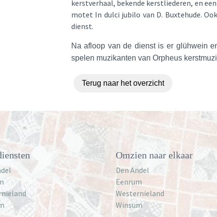
kerstverhaal, bekende kerstliederen, en ee
motet In dulci jubilo van D. Buxtehude. Oo
dienst.
Na afloop van de dienst is er glühwein
spelen muzikanten van Orpheus kerstmuzie
Terug naar het overzicht
iensten
Omzien naar elkaar
del
Den Andel
m
Eenrum
rnieland
Westernieland
m
Winsum