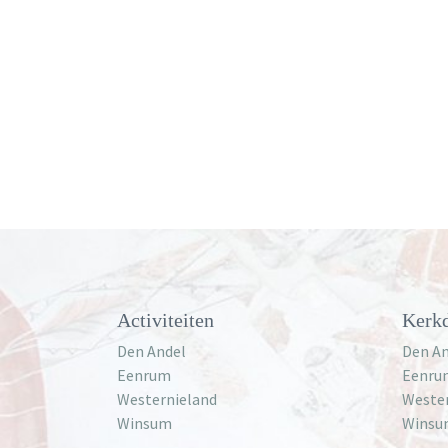
Activiteiten
Kerkd
Den Andel
Den An
Eenrum
Eenru
Westernieland
Weste
Winsum
Winsu