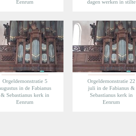
Eenrum
dagen werken in stilte
Meer informatie
Meer informatie
5 augustus 2026
22 juli 2026
Orgeldemonstratie 5
Orgeldemonstratie 22
augustus in de Fabianus
juli in de Fabianus &
& Sebastianus kerk in
Sebastianus kerk in
Eenrum
Eenrum