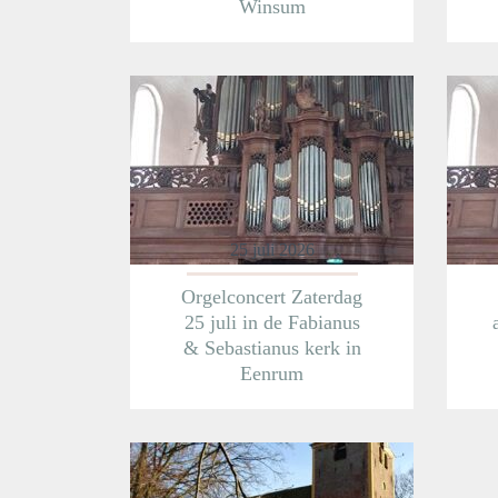
Winsum
Meer informatie
25 juli 2026
Orgelconcert Zaterdag
25 juli in de Fabianus
& Sebastianus kerk in
Eenrum